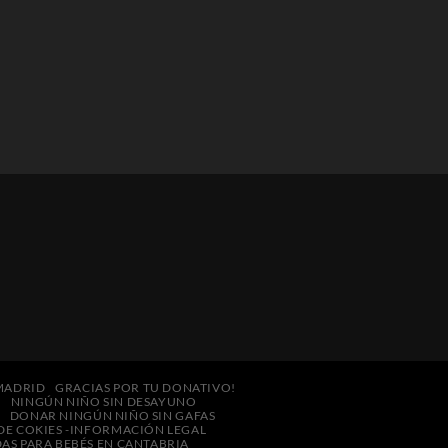
 MADRID
GRACIAS POR TU DONATIVO!
R
NINGÚN NIÑO SIN DESAYUNO
S
DONAR NINGÚN NIÑO SIN GAFAS
 DE COKIES -INFORMACIÓN LEGAL
AS PARA BEBÉS EN CANTABRIA