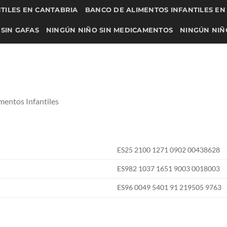
TILES EN CANTABRIA
BANCO DE ALIMENTOS INFANTILES E
SIN GAFAS
NINGÚN NIÑO SIN MEDICAMENTOS
NINGÚN NIÑ
RA CANTABRIA
DONAR ALIMENTOS PARA MADRID
DONAR A
IÑO/A SIN MATERIAL ESCOLAR
DONAR NINGÚN NIÑO SIN 
UCIONES
POLÍTICA DE TRANSPARENCIA
AYUDAS PARA BEBÉ
mentos Infantiles
ES25 2100 1271 0902 00438628
ES982 1037 1651 9003 0018003
ES96 0049 5401 91 219505 9763