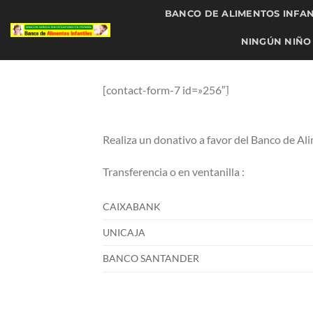
Saltar
BANCO DE ALIMENTOS INFAN
al
contenido
NINGÚN NIÑO 
DONAR ALIMENTOS PA
[contact-form-7 id=»256″]
DONAR NINGÚN N
POLÍTICA DE DEVOL
Realiza un donativo a favor del Banco de Ali
Transferencia o en ventanilla :
CAIXABANK
UNICAJA
BANCO SANTANDER