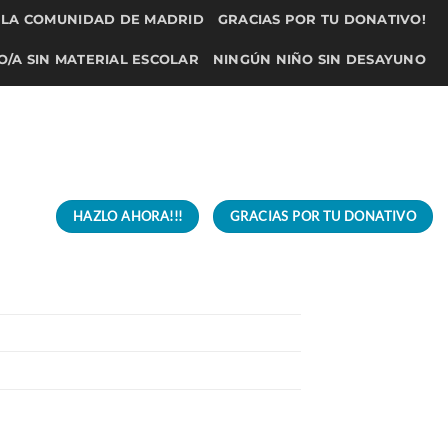
N LA COMUNIDAD DE MADRID
GRACIAS POR TU DONATIVO!
O/A SIN MATERIAL ESCOLAR
NINGÚN NIÑO SIN DESAYUNO
LIMENTOS PARA BEBÉS
DONAR NINGÚN NIÑO SIN GAFAS
MEDICAMENTOS
POLÍTICA DE COKIES -INFORMACIÓN LEGAL
S EN MADRID
AYUDAS PARA BEBÉS EN CANTABRIA
HAZLO AHORA!!!
GRACIAS POR TU DONATIVO