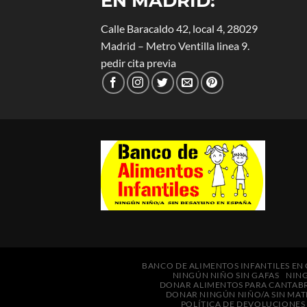
EN MADRID
:
Calle Baracaldo 42, local 4, 28029
Madrid – Metro Ventilla linea 9.
pedir cita previa
BANCO DE ALIMENTOS INFANTILES EN
NINGÚN NIÑO SIN GAFAS
NIN
DONAR ALIMENTOS PARA CANTAB
DONAR NINGÚN NIÑO/A SIN MAT
POLÍTICA DE DEVOLUCIONES