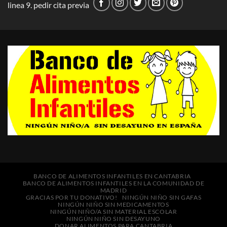
linea 9. pedir cita previa
BANCO DE ALIMENTOS INFANTILES EN CANTABRIA
BANCO DE ALIMENTOS INFANTILES EN LA COMUNIDAD DE
MADRID
GRACIAS POR TU DONATIVO!
NINGÚN NIÑO SIN GAFAS
NINGÚN NIÑO SIN MEDICAMENTOS
NINGÚN NIÑO/A SIN MATERIAL ESCOLAR
NINGÚN NIÑO SIN DESAYUNO
DONAR ALIMENTOS PARA CANTABRIA